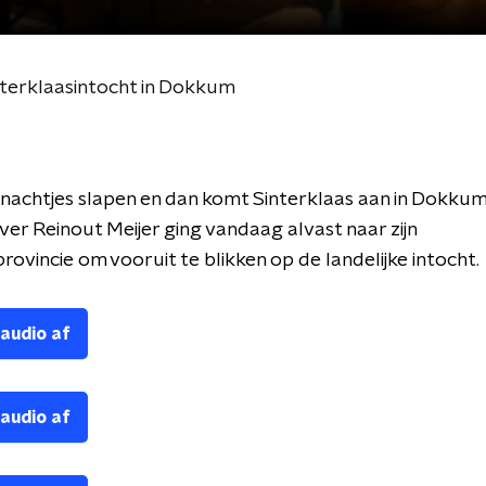
interklaasintocht in Dokkum
achtjes slapen en dan komt Sinterklaas aan in Dokkum
er Reinout Meijer ging vandaag alvast naar zijn
ovincie om vooruit te blikken op de landelijke intocht.
 audio af
 audio af