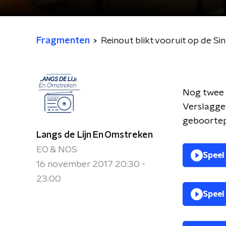
Fragmenten
Reinout blikt vooruit op de S
Nog twee n
Verslaggev
geboortepr
Langs de Lijn En Omstreken
EO & NOS
Speel
16 november 2017 20:30 -
23:00
Speel