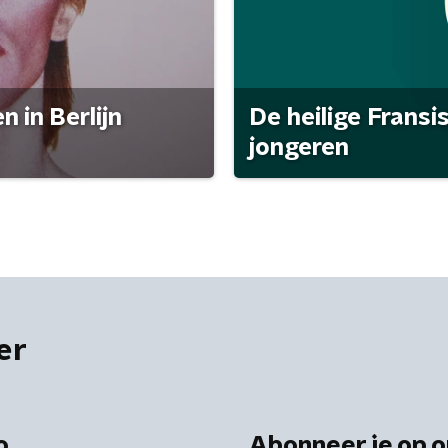
 in Berlijn
De heilige Fransi
jongeren
er
o
Abonneer je op o