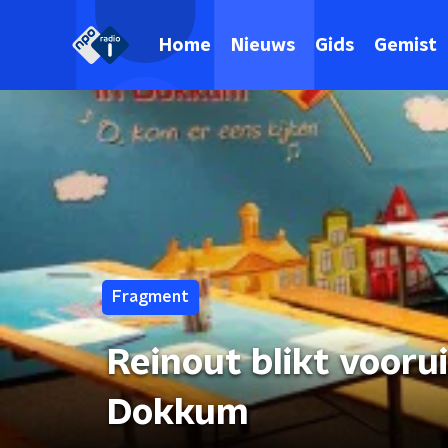
Home
Nieuws
Gids
Gemist
Fragment
Reinout blikt voorui
Dokkum