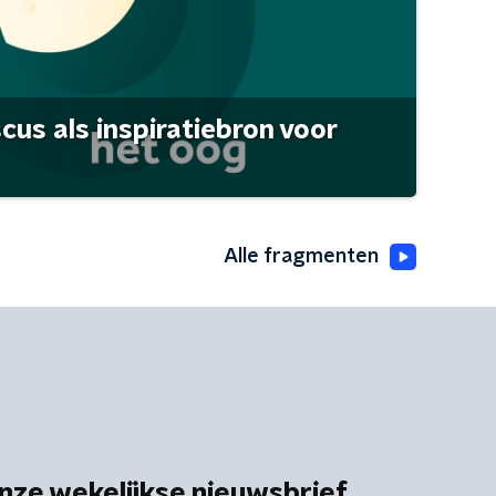
scus als inspiratiebron voor
Alle fragmenten
nze wekelijkse nieuwsbrief