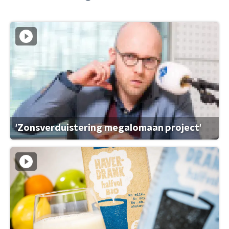
'Zonsverduistering megalomaan project'