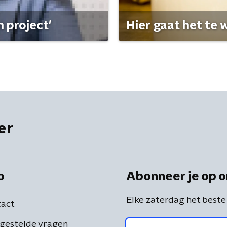
 project'
Hier gaat het te w
er
o
Abonneer je op o
Elke zaterdag het beste
act
gestelde vragen