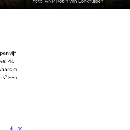
foto:
ANP Robin van Lonkhuijsen
en vijf
wel 46
. Waarom
rs? Een