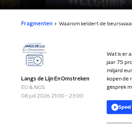
Fragmenten
Waarom keldert de beurswaar
Wat is er 
jaar 75 pr
miljard eur
Langs de Lijn En Omstreken
kopen de 
gesprek m
EO & NOS
08 juli 2026 21:00 - 23:00
Speel