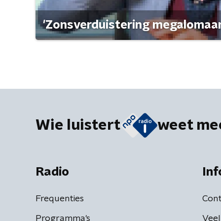
'Zonsverduistering megalomaan
Wie luistert
weet me
Radio
Inf
Frequenties
Cont
Programma's
Veel