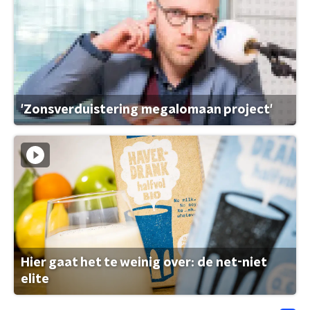
'Zonsverduistering megalomaan project'
Hier gaat het te weinig over: de net-niet
elite