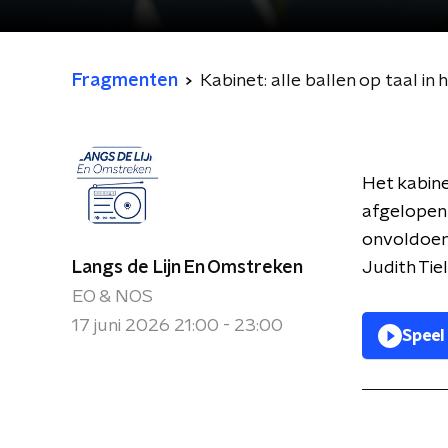
Fragmenten
Kabinet: alle ballen op taal in 
Het kabine
afgelopen 
onvoldoen
Langs de Lijn En Omstreken
Judith Tie
EO & NOS
17 juni 2026 21:00 - 23:00
Speel