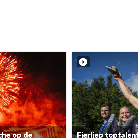
che op de
Fierljep toptalen