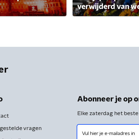
verwijderd van w
er
o
Abonneer je op o
Elke zaterdag het beste
act
gestelde vragen