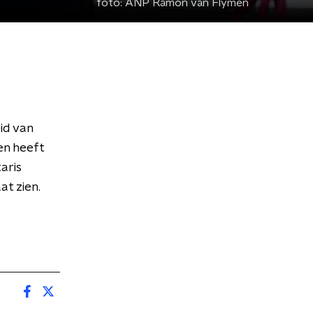
foto:
ANP Ramon van Flymen
id van
en heeft
aris
at zien.