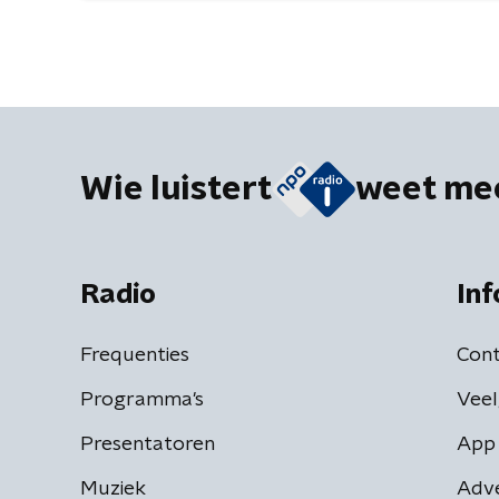
Wie luistert
weet me
Radio
Inf
Frequenties
Cont
Programma's
Veel
Presentatoren
App 
Muziek
Adv