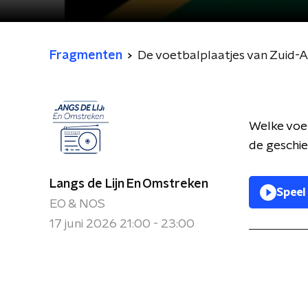
Fragmenten
De voetbalplaatjes van Zuid-A
Welke voet
de geschi
Langs de Lijn En Omstreken
Speel
EO & NOS
17 juni 2026 21:00 - 23:00