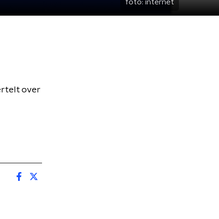
foto:
internet
rtelt over