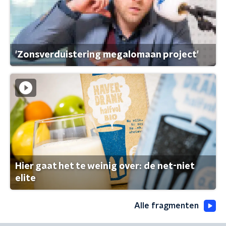
'Zonsverduistering megalomaan project'
Hier gaat het te weinig over: de net-niet
elite
Alle fragmenten