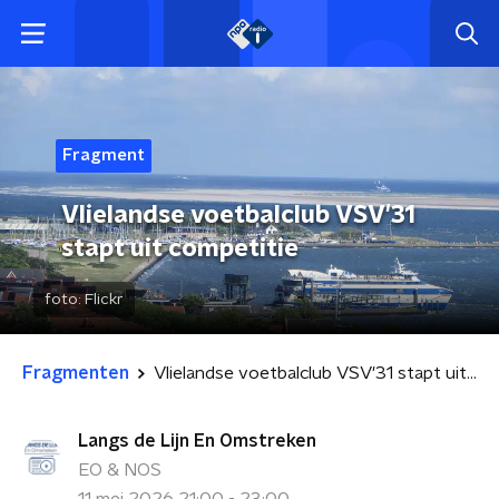
Fragment
Vlielandse voetbalclub VSV'31
stapt uit competitie
foto:
Flickr
Fragmenten
Vlielandse voetbalclub VSV'31 stapt uit competitie
Langs de Lijn En Omstreken
EO & NOS