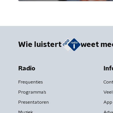
Wie luistert
weet me
Radio
Inf
Frequenties
Cont
Programma's
Veel
Presentatoren
App 
Muziek
Adv