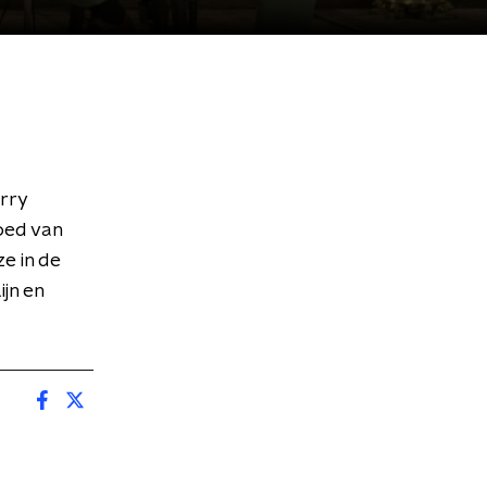
arry
goed van
e in de
jn en