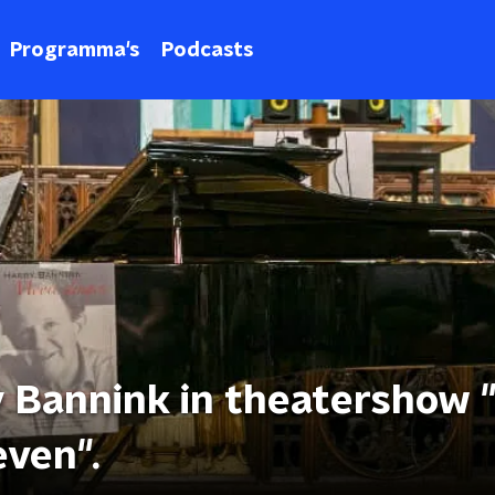
Programma's
Podcasts
y Bannink in theatershow 
even".