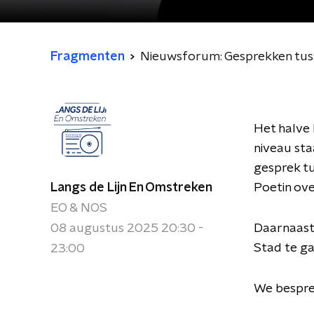
Fragmenten
Nieuwsforum: Gesprekken tuss
Het halve 
niveau sta
gesprek t
Langs de Lijn En Omstreken
Poetin ove
EO & NOS
08 augustus 2025 20:30 -
Daarnaast
Stad te ga
23:00
We bespre