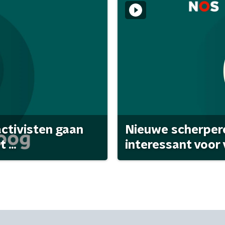
activisten gaan
Nieuwe scherpere
...
interessant voor