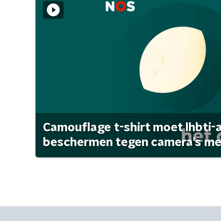
Camouflage t-shirt moet lhbti-
beschermen tegen camera's met 