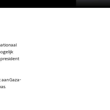
nationaal
ogelijk
 president
 aan Gaza-
mas.