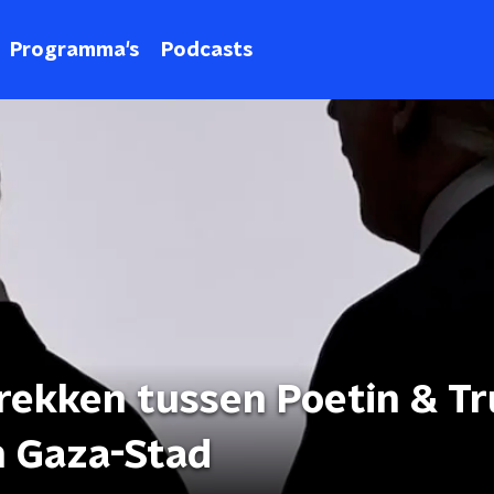
Programma's
Podcasts
rekken tussen Poetin & T
n Gaza-Stad