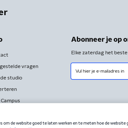
er
o
Abonneer je op o
Elke zaterdag het beste
act
gestelde vragen
de studio
erteren
 Campus