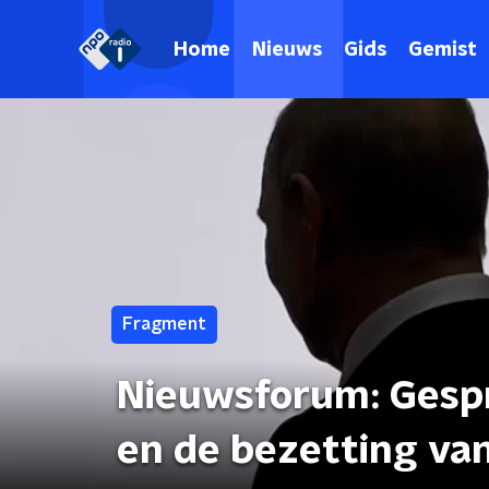
Home
Nieuws
Gids
Gemist
Fragment
Nieuwsforum: Gesp
en de bezetting va