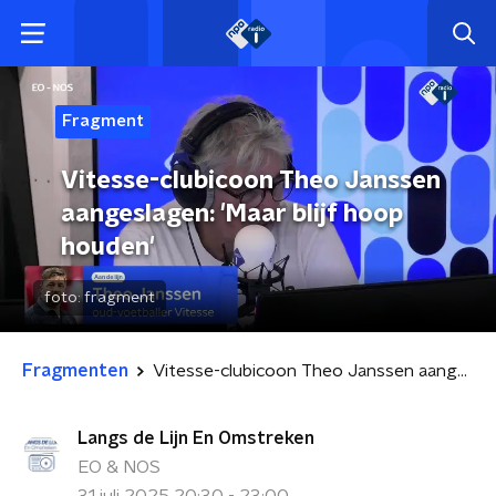
Fragment
Vitesse-clubicoon Theo Janssen
aangeslagen: 'Maar blijf hoop
houden'
foto:
fragment
Fragmenten
Vitesse-clubicoon Theo Janssen aangeslagen: 'Maar blijf hoop houden'
Langs de Lijn En Omstreken
EO & NOS