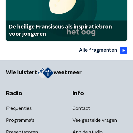
De heilige Fransiscus als inspiratiebron
voor jongeren
Alle fragmenten
Wie luistert
weet meer
Radio
Info
Frequenties
Contact
Programma's
Veelgestelde vragen
Presentatoren
App de studio