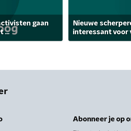
activisten gaan
Nieuwe scherpere
...
interessant voor
er
o
Abonneer je op o