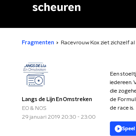
scheuren
Fragmenten
Racevrouw Kox ziet zichzelf 
Een stoelt
iedereen. 
die zogehe
Langs de Lijn En Omstreken
de Formule
de race is.
EO & NOS
29 januari 2019 20:30 - 23:00
Speel