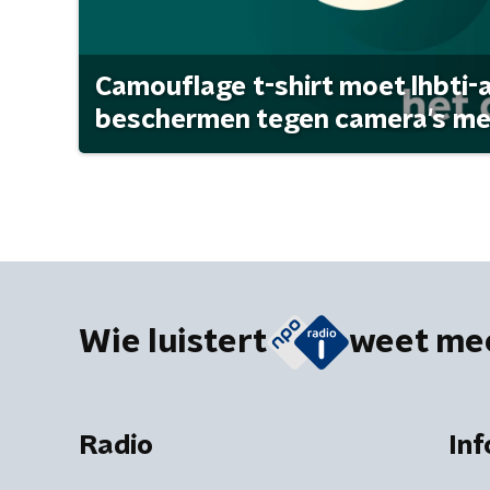
Camouflage t-shirt moet lhbti-
beschermen tegen camera's met 
Wie luistert
weet me
Radio
Inf