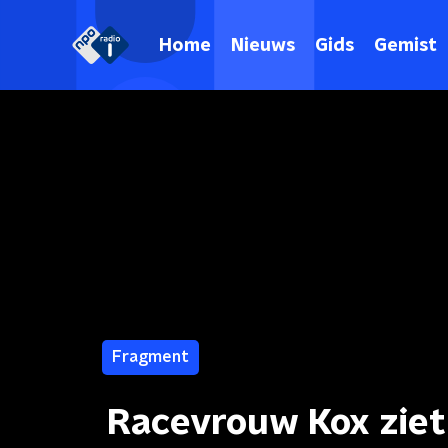
Home
Nieuws
Gids
Gemist
Fragment
Racevrouw Kox ziet