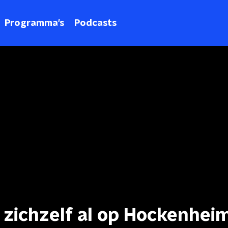
Programma's
Podcasts
 zichzelf al op Hockenhei