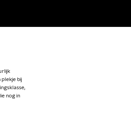
rlijk
plekje bij
ingsklasse,
ie nog in