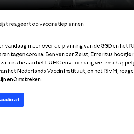
st reageert op vaccinatieplannen
n vandaag meer over de planning van de GGD en het R
eren tegen corona. Ben van der Zeijst, Emeritus hoogle
 vaccinatie aan het LUMC en voormalig wetenschappeli
van het Nederlands Vaccin Instituut, en het RIVM, reagee
ijn en Omstreken.
 audio af