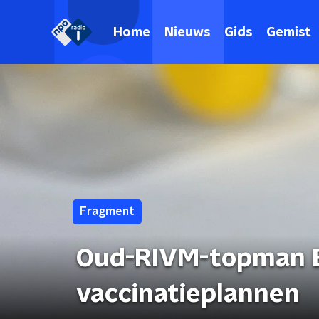
Home
Nieuws
Gids
Gemist
Fragment
Oud-RIVM-topman Be
vaccinatieplannen