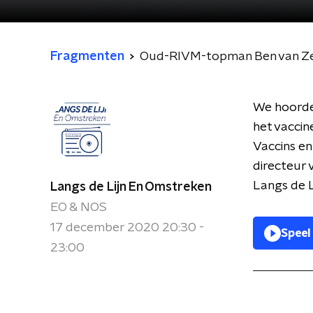
Fragmenten
Oud-RIVM-topman Ben van Zeij
We hoorde
het vaccin
Vaccins en
directeur 
Langs de L
Langs de Lijn En Omstreken
EO & NOS
17 december 2020 20:30 -
Speel
23:00