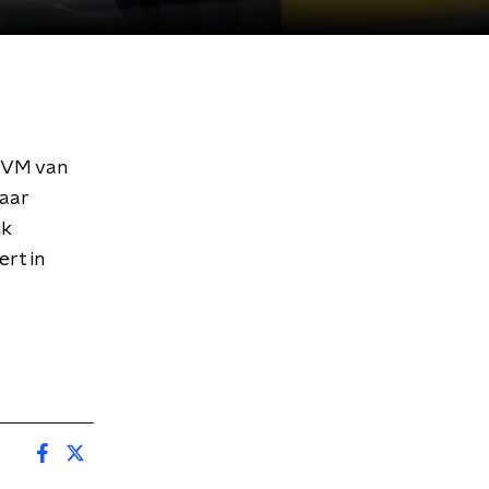
IVM van
raar
jk
rt in