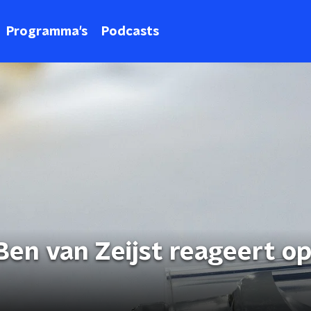
Programma's
Podcasts
n van Zeijst reageert op