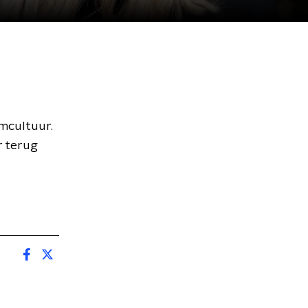
lmcultuur.
r terug