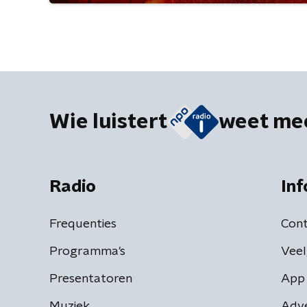
Wie luistert
weet me
Radio
Inf
Frequenties
Cont
Programma's
Veel
Presentatoren
App 
Muziek
Adv