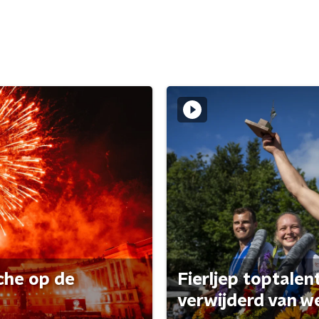
che op de
Fierljep toptalen
verwijderd van w