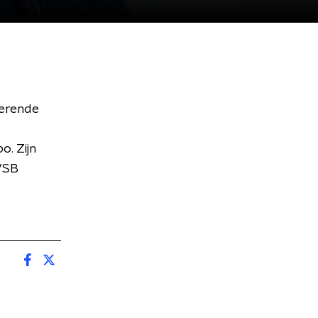
terende
o. Zijn
 VSB