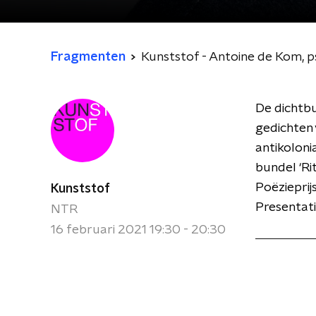
Fragmenten
Kunststof - Antoine de Kom, ps
De dichtb
gedichten 
antikolonia
bundel ‘Ri
Poëzieprijs
Kunststof
Presentati
NTR
16 februari 2021 19:30 - 20:30