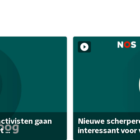
activisten gaan
Nieuwe scherpere
...
interessant voor