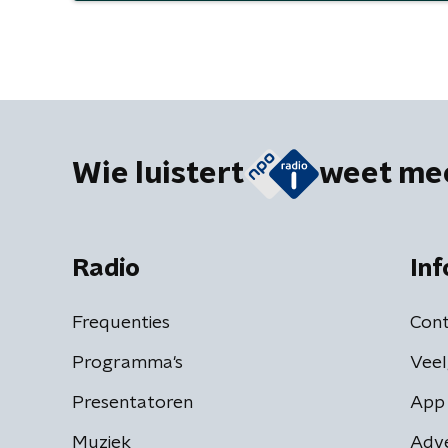
Wie luistert
weet me
Radio
Inf
Frequenties
Cont
Programma's
Veel
Presentatoren
App 
Muziek
Adv