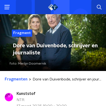
Fragment
Dore van Duivenbode, schrijver en
journaliste
foto:
Merlijn Doomernik
Fragmenten
Dore van Duivenbode, schrijver en journaliste
Kunststof
NTR