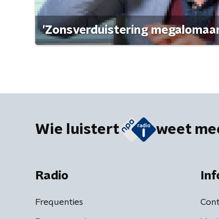
'Zonsverduistering megalomaan
Wie luistert
weet me
Radio
Inf
Frequenties
Cont