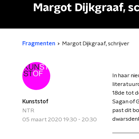
Margot Dijkgraaf, sc
Fragmenten
Margot Dijkgraaf, schrijver
In haar ni
literatuur
18de tot d
Kunststof
Sagan of 
past dit b
NTR
dwarsdenke
05 maart 2020 19:30 - 20:30