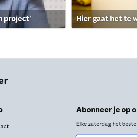
 project'
Hier gaat het te w
er
o
Abonneer je op o
Elke zaterdag het beste
act