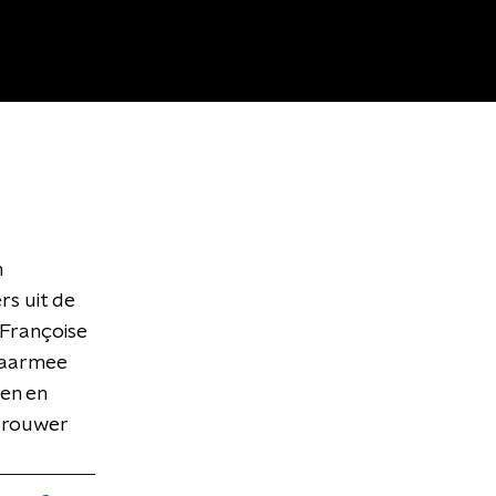
n
rs uit de
 Françoise
 Daarmee
en en
 Brouwer