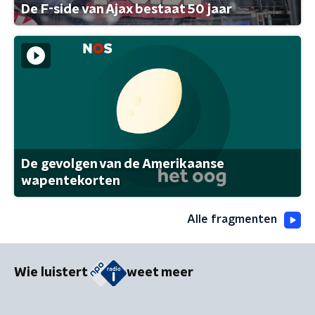
De F-side van Ajax bestaat 50 jaar
De gevolgen van de Amerikaanse
wapentekorten
Alle fragmenten
Wie luistert
weet meer