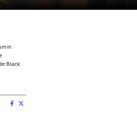
um in
e
 de Black