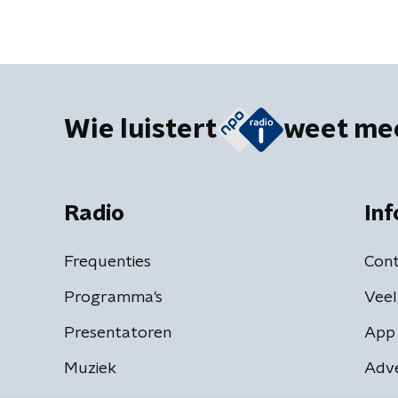
Wie luistert
weet me
Radio
Inf
Frequenties
Cont
Programma's
Veel
Presentatoren
App 
Muziek
Adv