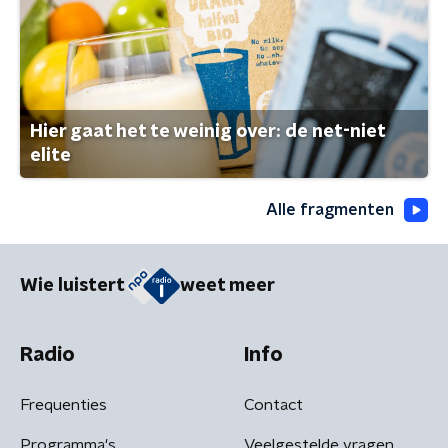
Hier gaat het te weinig over: de net-niet
elite
Alle fragmenten
Wie luistert
weet meer
Radio
Info
Frequenties
Contact
Programma's
Veelgestelde vragen