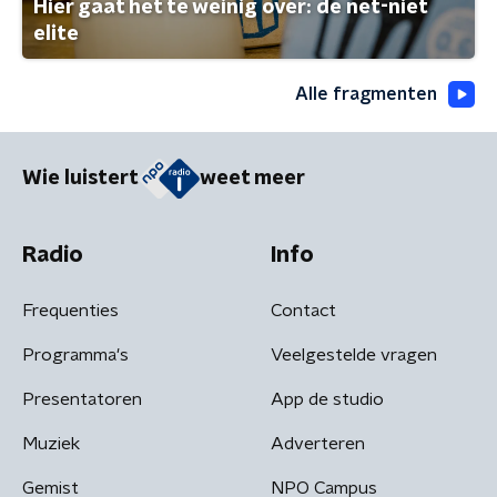
Hier gaat het te weinig over: de net-niet
elite
Alle fragmenten
Wie luistert
weet meer
Radio
Info
Frequenties
Contact
Programma's
Veelgestelde vragen
Presentatoren
App de studio
Muziek
Adverteren
Gemist
NPO Campus