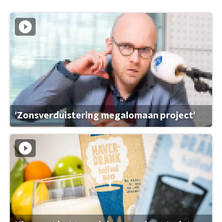
'Zonsverduistering megalomaan project'