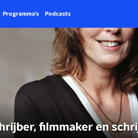
Programma's
Podcasts
hrijber, filmmaker en schri