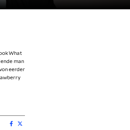
Look What
elende man
won eerder
rawberry