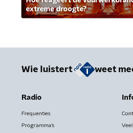
Hoe reageert de vuurwerkbran
extreme droogte?
Wie luistert
weet me
Radio
Inf
Frequenties
Cont
Programma's
Veel