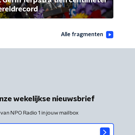
t Germ Terpstra tien centimeter
ereldrecord
Alle fragmenten
nze wekelijkse nieuwsbrief
 van NPO Radio 1 in jouw mailbox