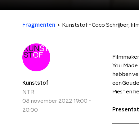
Fragmenten
Kunststof - Coco Schrijber, fil
Filmmaker 
You Made 
hebben ve
Kunststof
een Goude
Pies” en h
NTR
08 november 2022 19:00 -
Presentat
20:00