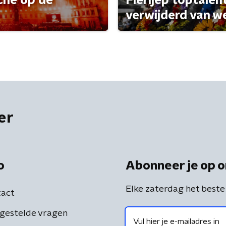
che op de
Fierljep toptalen
verwijderd van w
er
o
Abonneer je op o
Elke zaterdag het beste
act
gestelde vragen