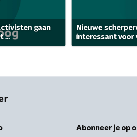
activisten gaan
Nieuwe scherpere
...
interessant voor
er
o
Abonneer je op o