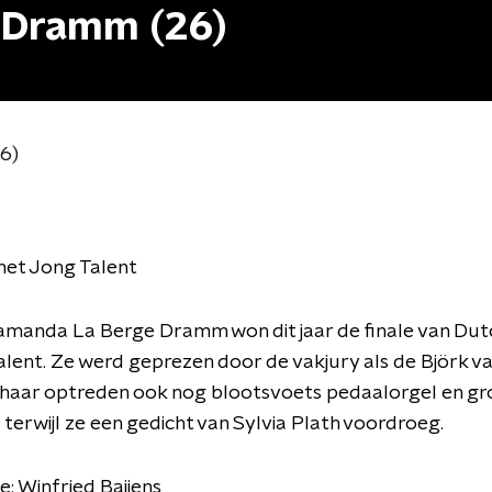
 Dramm (26)
6)
het Jong Talent
iamanda La Berge Dramm won dit jaar de finale van Dut
Talent. Ze werd geprezen door de vakjury als de Björk va
s haar optreden ook nog blootsvoets pedaalorgel en g
terwijl ze een gedicht van Sylvia Plath voordroeg.
e: Winfried
Baijens