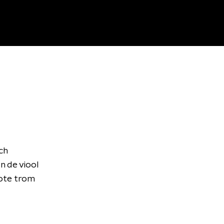
ch
n de viool
rote trom