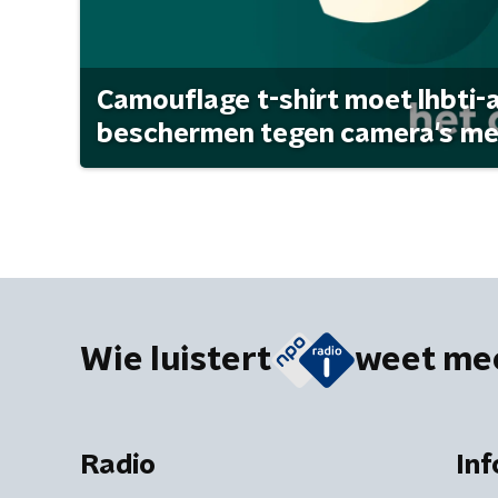
Camouflage t-shirt moet lhbti-
beschermen tegen camera's met 
Wie luistert
weet me
Radio
Inf