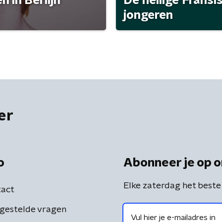
 in Berlijn
De heilige Fransi
jongeren
er
o
Abonneer je op o
Elke zaterdag het beste
act
gestelde vragen