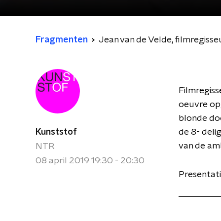
Fragmenten
Jean van de Velde, filmregisse
Filmregiss
oeuvre opg
blonde doo
Kunststof
de 8- deli
van de amb
NTR
08 april 2019 19:30 - 20:30
Presentat