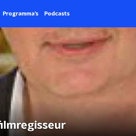
Programma's
Podcasts
filmregisseur