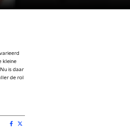
evarieerd
 kleine
Nu is daar
ller de rol