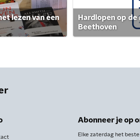
het lezen van een
Hardlopen op de 
Beethoven
er
o
Abonneer je op o
Elke zaterdag het beste
act