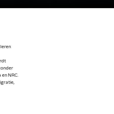
 leren
rdt
 zonder
a en NRC.
gratie,