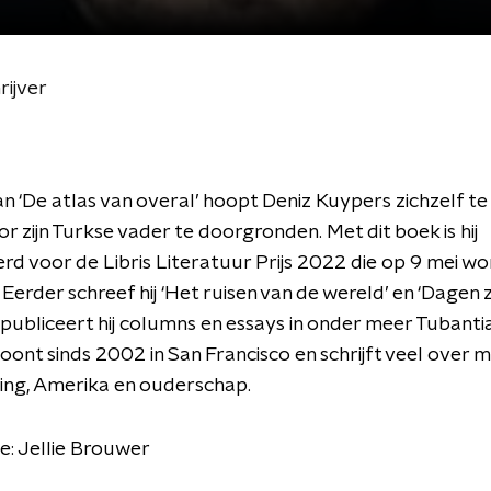
rijver
man ‘De atlas van overal’ hoopt Deniz Kuypers zichzelf te
r zijn Turkse vader te doorgronden. Met dit boek is hij
d voor de Libris Literatuur Prijs 2022 die op 9 mei wo
. Eerder schreef hij ‘Het ruisen van de wereld’ en ‘Dagen
k publiceert hij columns en essays in onder meer Tubanti
ont sinds 2002 in San Francisco en schrijft veel over mi
ng, Amerika en ouderschap.
e: Jellie Brouwer