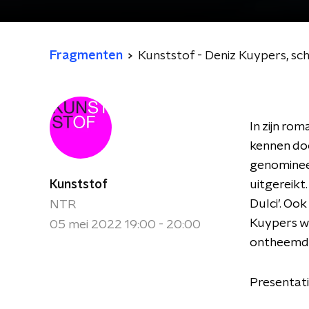
Fragmenten
Kunststof - Deniz Kuypers, sch
In zijn ro
kennen doo
genomineer
Kunststof
uitgereikt
Dulci’. Oo
NTR
Kuypers wo
05 mei 2022 19:00 - 20:00
ontheemdi
Presentati