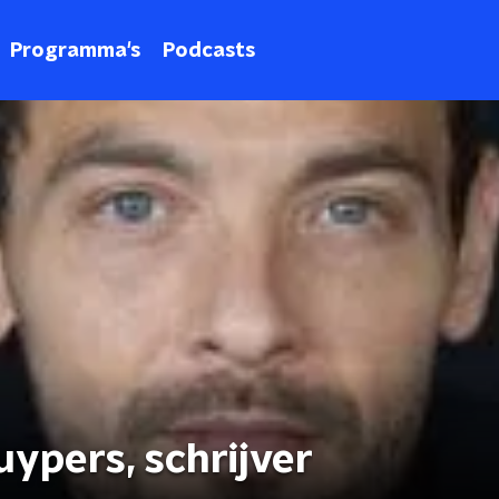
Programma's
Podcasts
uypers, schrijver