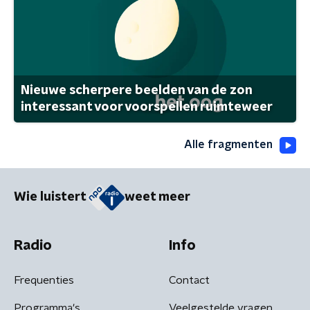
Nieuwe scherpere beelden van de zon
interessant voor voorspellen ruimteweer
Alle fragmenten
Wie luistert
weet meer
Radio
Info
Frequenties
Contact
Programma's
Veelgestelde vragen