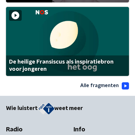
De heilige Fransiscus als inspiratiebron
voor jongeren
Alle fragmenten
Wie luistert
weet meer
Radio
Info