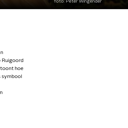
foto:
Peter Wingender
in
p Ruigoord
m toont hoe
ls symbool
n