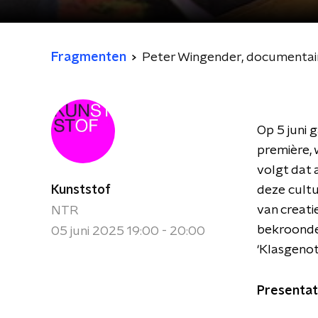
Fragmenten
Peter Wingender, documenta
Op 5 juni 
première,
volgt dat 
Kunststof
deze cultu
van creati
NTR
bekroonde
05 juni 2025 19:00 - 20:00
‘Klasgenot
Presentat