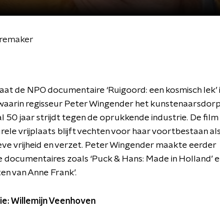
iremaker
gaat de NPO documentaire ‘Ruigoord: een kosmisch lek’ 
 waarin regisseur Peter Wingender het kunstenaarsdor
al 50 jaar strijdt tegen de oprukkende industrie. De fil
rele vrijplaats blijft vechten voor haar voortbestaan a
eve vrijheid en verzet. Peter Wingender maakte eerder
 documentaires zoals ‘Puck & Hans: Made in Holland’ e
en van Anne Frank’.
ie: Willemijn Veenhoven