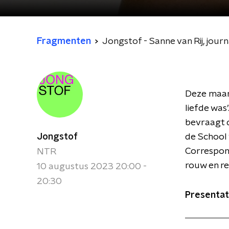
Fragmenten
Jongstof - Sanne van Rij, journa
Deze maand
liefde was
bevraagt d
Jongstof
de School 
Correspon
NTR
rouw en re
10 augustus 2023 20:00 -
20:30
Presentati