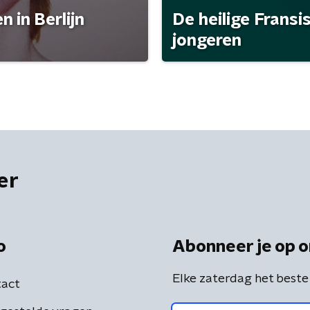
 in Berlijn
De heilige Fransi
jongeren
er
o
Abonneer je op o
Elke zaterdag het beste
act