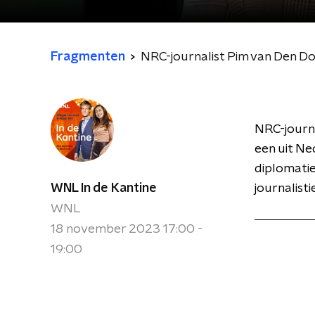
Fragmenten
NRC-journalist Pim van Den Do
NRC-journ
een uit Ne
diplomati
WNL In de Kantine
journalist
WNL
18 november 2023 17:00 -
19:00