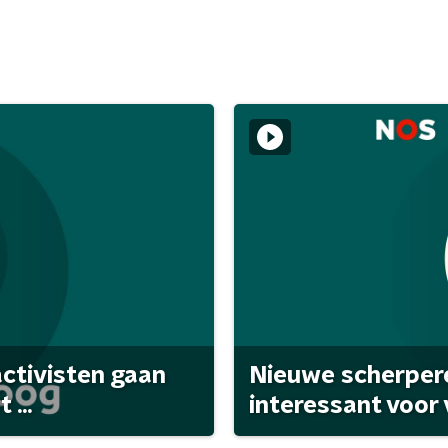
activisten gaan
Nieuwe scherpere
...
interessant voor