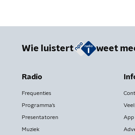
Wie luistert
weet me
Radio
Inf
Frequenties
Cont
Programma's
Veel
Presentatoren
App 
Muziek
Adv