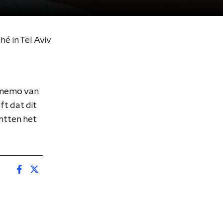
é in Tel Aviv
 memo van
ft dat dit
htten het