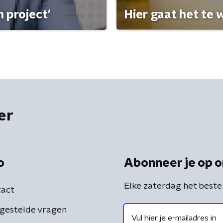
 project'
Hier gaat het te w
er
o
Abonneer je op o
Elke zaterdag het beste
act
gestelde vragen