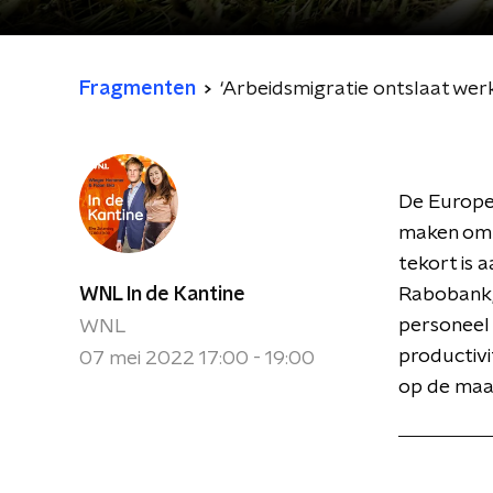
Fragmenten
‘Arbeidsmigratie ontslaat wer
De Europes
maken om h
tekort is 
WNL In de Kantine
Rabobank, 
personeel 
WNL
productivi
07 mei 2022 17:00 - 19:00
op de maat