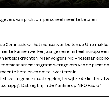
kgevers van plicht om personeel meer te betalen’
e Commissie wil het mensen van buiten de Unie makkel
ier te kunnen werken, aangezien er in heel Europa een
aan arbeidskrachten. Maar volgens Nic Vrieselaar, econo
“ontslaat arbeidsmigratie werkgevers van de plicht o
meer te betalen en om te investeren in
teitsverhogende maatregelen, terwijl ze de kosten af
schappij”. Dat zegt hij In de Kantine op NPO Radio 1.