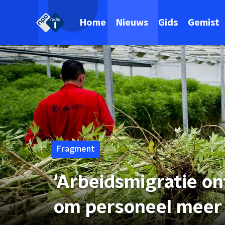
Home
Nieuws
Gids
Gemist
Fragment
‘Arbeidsmigratie on
om personeel meer 