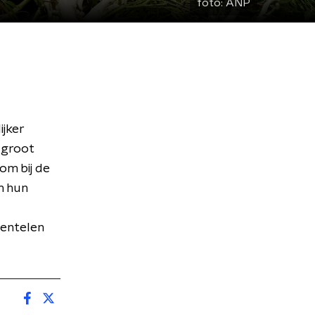
foto:
ANP
ijker
 groot
om bij de
m hun
wentelen