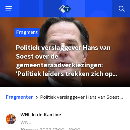
Fragment
Politiek verslaggever Hans van
Soest over de
gemeenteraadverkiezingen:
'Politiek leiders trekken zich op
aan de stoeprand'
Fragmenten
Politiek verslaggever Hans van Soest over de gemeenteraadverkiezingen: 'Politiek leiders trekken zich op aan de stoeprand'
WNL In de Kantine
WNL