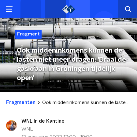
Fragment
Ook middeninkomens kunnen de
lasten niet meer dragen: ‘Draai de
gaskraan in Groningen tijdelijk
open’
Fragmenten
Ook middeninkomens kunnen de lasten niet meer dragen: ‘Draai de gaskraan in Groningen tijdelijk open’
WNL In de Kantine
WNL