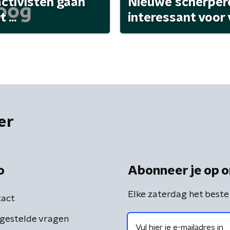
activisten gaan
Nieuwe scherpere
...
interessant voor
er
o
Abonneer je op o
Elke zaterdag het beste
act
gestelde vragen