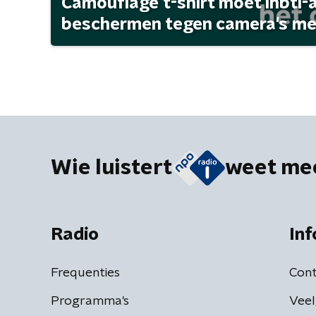
Camouflage t-shirt moet lhbti-
beschermen tegen camera's met 
Wie luistert
weet me
Radio
Inf
Frequenties
Cont
Programma's
Veel