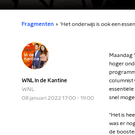
Fragmenten
'Het onderwijs is ook een essen
Maandag 10
hoger onde
programma 
WNL In de Kantine
columnist 
essentiële
WNL
snel mogel
08 januari 2022 17:00 - 19:00
"Het is he
was er nog
de booste