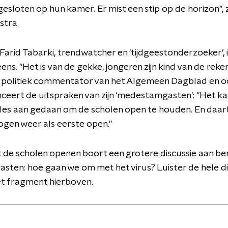
esloten op hun kamer. Er mist een stip op de horizon", 
tra.
arid Tabarki, trendwatcher en ‘tijdgeestonderzoeker’, i
ns. "Het is van de gekke, jongeren zijn kind van de reke
, politiek commentator van het Algemeen Dagblad en o
nceert de uitspraken van zijn 'medestamgasten': "Het ka
lles aan gedaan om de scholen open te houden. En daarb
gen weer als eerste open."
t de scholen openen boort een grotere discussie aan b
asten: hoe gaan we om met het virus? Luister de hele di
et fragment hierboven.