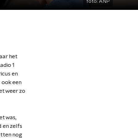
foto:
ANP
aar het
adio 1
icus en
s ook een
et weer zo
et was,
 en zelfs
itten nog