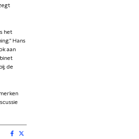
zegt
s het
ning." Hans
ok aan
binet
ij; de
emerken
scussie