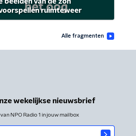
 beelden van de zon
 voorspellen ruimteweer
Alle fragmenten
nze wekelijkse nieuwsbrief
 van NPO Radio 1 in jouw mailbox