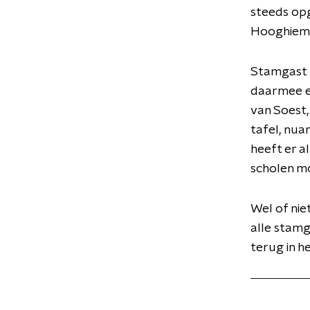
steeds opg
Hooghiems
Stamgast F
daarmee ee
van Soest
tafel, nua
heeft er a
scholen mo
Wel of nie
alle stamg
terug in h