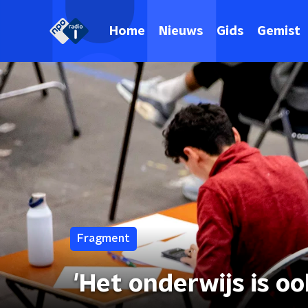
Home
Nieuws
Gids
Gemist
Fragment
'Het onderwijs is oo