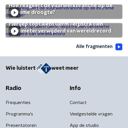
Hoe reageert de vuurwerkbranche op de
extreme droogte?
Fierljep toptalent Germ Terpstra tien
centimeter verwijderd van wereldrecord
Alle fragmenten
Wie luistert
weet meer
Radio
Info
Frequenties
Contact
Programma's
Veelgestelde vragen
Presentatoren
App de studio