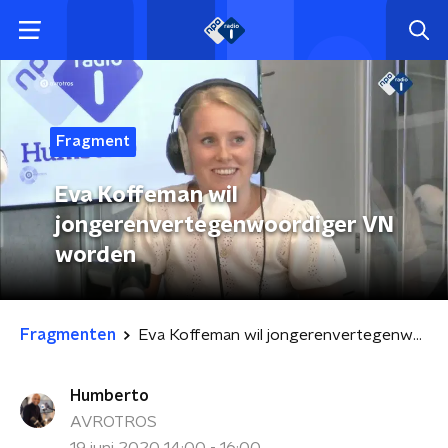
Fragment
Eva Koffeman wil
jongerenvertegenwoordiger VN
worden
Fragmenten
Eva Koffeman wil jongerenvertegenwoordiger VN worden
Humberto
AVROTROS