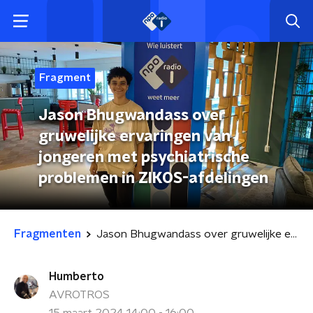
Fragment
Jason Bhugwandass over
gruwelijke ervaringen van
jongeren met psychiatrische
problemen in ZIKOS-afdelingen
Fragmenten
Jason Bhugwandass over gruwelijke ervaringen van jongeren met psychiatrische problemen in ZIKOS-afdelingen
Humberto
AVROTROS