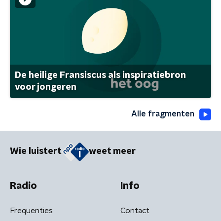
De heilige Fransiscus als inspiratiebron
voor jongeren
Alle fragmenten
Wie luistert
weet meer
Radio
Info
Frequenties
Contact