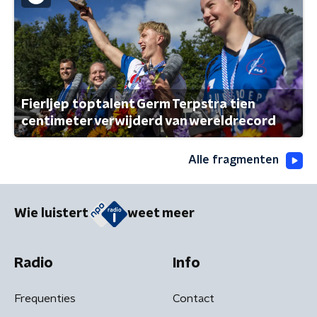
Fierljep toptalent Germ Terpstra tien
centimeter verwijderd van wereldrecord
Alle fragmenten
Wie luistert
weet meer
Radio
Info
Frequenties
Contact