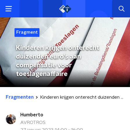
Fragment
Kinderen krijgen onterecht
duizenden euro's aan
compensatie voor
toeslagenaffaire
Fragmenten
Kinderen krijgen onterecht duizenden euro's aan compensatie voor toeslagenaffaire
Humberto
AVROTROS