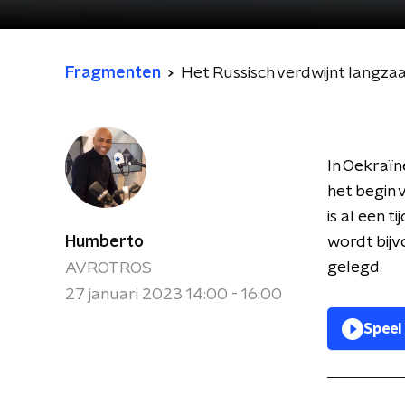
Fragmenten
Het Russisch verdwijnt langza
In Oekraïn
het begin 
is al een t
Humberto
wordt bijv
gelegd.
AVROTROS
27 januari 2023 14:00 - 16:00
Speel