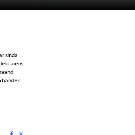
ar sinds
 Oekraïens
 maand
an banden