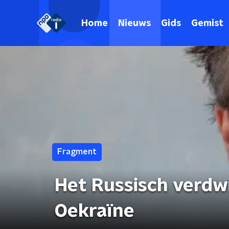
Home
Nieuws
Gids
Gemist
Fragment
Het Russisch verdw
Oekraïne