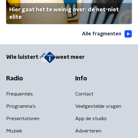
Hier gaat het te weinig over: de net-niet
elite
Alle fragmenten
Wie luistert
weet meer
Radio
Info
Frequenties
Contact
Programma's
Veelgestelde vragen
Presentatoren
App de studio
Muziek
Adverteren