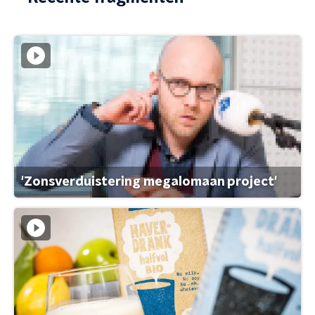
'Zonsverduistering megalomaan project'