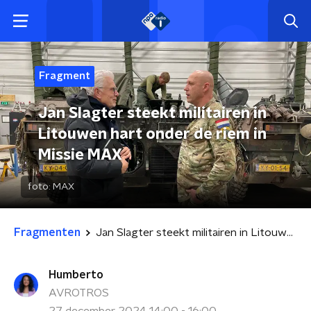
Fragment
Jan Slagter steekt militairen in
Litouwen hart onder de riem in
Missie MAX
foto:
MAX
Fragmenten
Jan Slagter steekt militairen in Litouwen hart onder de riem in Missie MAX
Humberto
AVROTROS