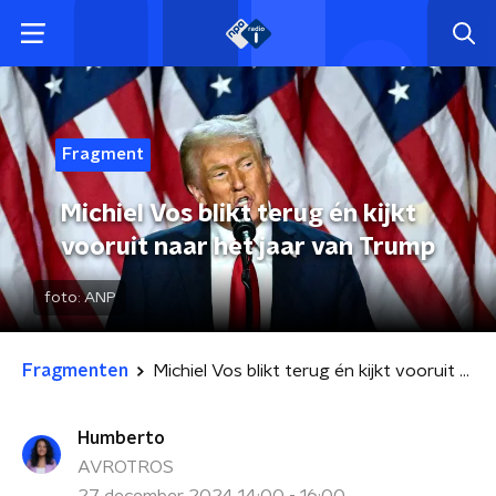
Fragment
Michiel Vos blikt terug én kijkt
vooruit naar het jaar van Trump
foto:
ANP
Fragmenten
Michiel Vos blikt terug én kijkt vooruit naar het jaar van Trump
Humberto
AVROTROS