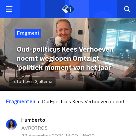
Fragment
Oud-politicus Kees Verhoeven
noemt weglopen Omtzigt
'politiek moment van het jaar'
foto:
Kevin Gjaltema
Fragmenten
Oud-politicus Kees Verhoeven noemt weglopen Omtzigt 'politiek moment van het jaar'
Humberto
AVROTROS