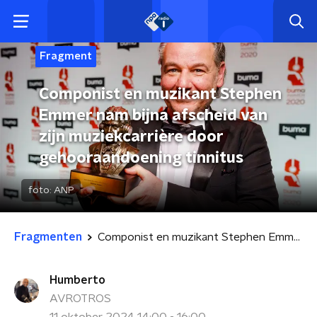
Fragment
Componist en muzikant Stephen
Emmer nam bijna afscheid van
zijn muziekcarrière door
gehooraandoening tinnitus
foto:
ANP
Fragmenten
Componist en muzikant Stephen Emmer nam bijna afscheid van zijn muziekcarrière door gehooraandoening tinnitus
Humberto
AVROTROS