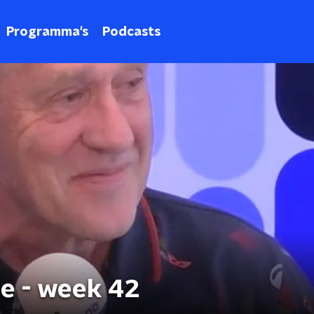
Programma's
Podcasts
de - week 42