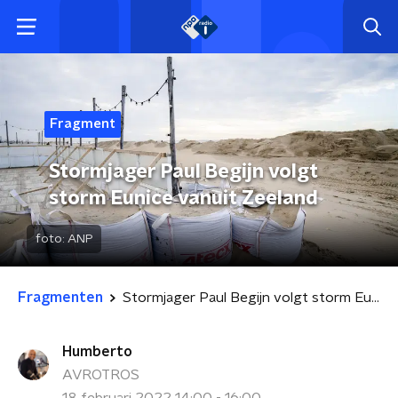
Fragment
Stormjager Paul Begijn volgt
storm Eunice vanuit Zeeland
foto:
ANP
Fragmenten
Stormjager Paul Begijn volgt storm Eunice vanuit Zeeland
Humberto
AVROTROS