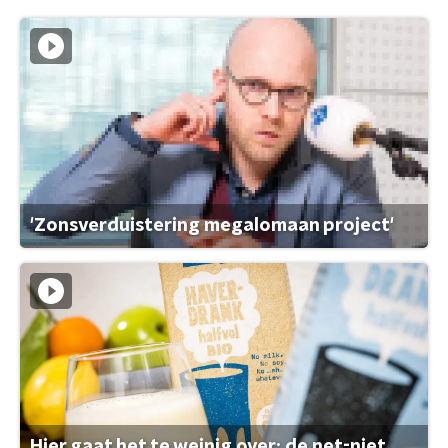
'Zonsverduistering megalomaan project'
Hier gaat het te weinig over: de net-niet