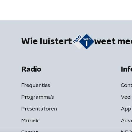
Wie luistert
weet me
Radio
Inf
Frequenties
Cont
Programma's
Veel
Presentatoren
App 
Muziek
Adv