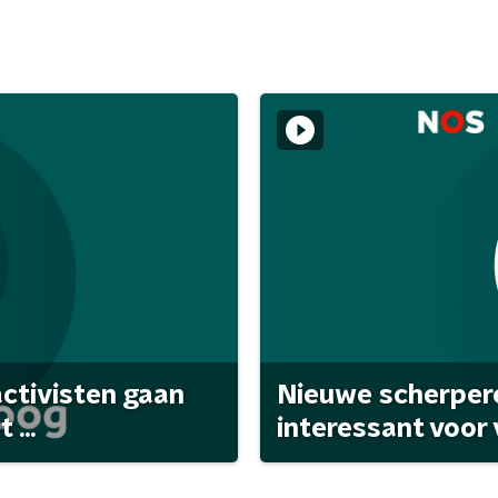
activisten gaan
Nieuwe scherpere
...
interessant voor